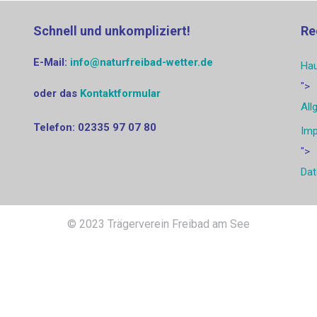
Schnell und unkompliziert!
Re
E-Mail:
info@naturfreibad-wetter.de
Hau
">
oder das
Kontaktformular
All
Telefon: 0‭2335 97 07 80‬‬
Im
">
Dat
© 2023 Trägerverein Freibad am See