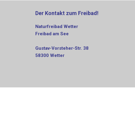
Der Kontakt zum Freibad!
Naturfreibad Wetter
Freibad am See
Gustav-Vorsteher-Str. 38
58300 Wetter