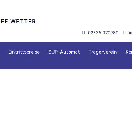
02335 970780‬
i
Eintrittspreise
SUP-Automat
Trägerverein
Ko